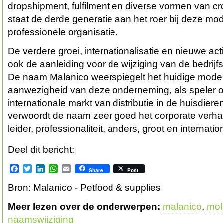
dropshipment, fulfilment en diverse vormen van c
staat de derde generatie aan het roer bij deze mod
professionele organisatie.
De verdere groei, internationalisatie en nieuwe ac
ook de aanleiding voor de wijziging van de bedrij
De naam Malanico weerspiegelt het huidige moder
aanwezigheid van deze onderneming, als speler o
internationale markt van distributie in de huisdie
verwoordt de naam zeer goed het corporate verh
leider, professionaliteit, anders, groot en internatio
Deel dit bericht:
Facebook
Twitter
LinkedIn
WhatsApp
Email
Share
Post
Bron: Malanico - Petfood & supplies
Meer lezen over de onderwerpen:
malanico
,
mol
naamswijziging