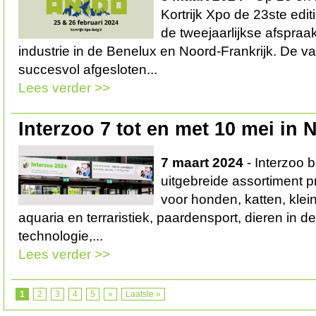
Kortrijk Xpo de 23ste edi
de tweejaarlijkse afspraa
industrie in de Benelux en Noord-Frankrijk. De v
succesvol afgesloten...
Lees verder >>
Interzoo 7 tot en met 10 mei in
7 maart 2024
- Interzoo b
uitgebreide assortiment 
voor honden, katten, klei
aquaria en terraristiek, paardensport, dieren in de
technologie,...
Lees verder >>
1
2
3
4
5
»
Laatste »