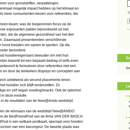
teren voor grondstoffen, verpakkingen,
minimaal mogelijk impact hebben op het klimaat en
T
teeds meer consumenten kiezen voor referenties, die
r voren kwam, was de toegenomen focus op de
erse exposanten pakten bijvoorbeeld uit met
* 
enten, die de algemene gezondheid van het dier
en. Daarnaast presenteerden verschillende
e hond toelaten om samen te sporten. Op die
oeter bevorderd.
at huisdiereigenaars bewuster om met hun
E
rden beperkt tot een bepaald bedrag of zelfs even
antwoord te formuleren door referenties met een
Ge
ren en door de winkeliers displays en concepten aan
f zich uitstekend als second placements lenen.
t huisdier zich blijft verderzetten. Zo
La
ige en zelf vegan voeding/snacks. Ook de opkomst
in deze evolutie.
 in de resultaten van de New@Anido wedstrijd.
rden de winnaars van de wedstrijd New@ANIDO
wam de BestFriendPost van de firma VAN DER BASCH
Post is een eetbare postkaart, speciaal voor honden
 voorzien van een bacongeur. De tweede plaats was