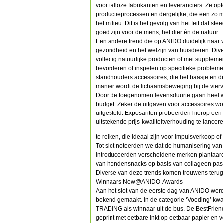
voor talloze fabrikanten en leveranciers. Ze op
productieprocessen en dergelijke, die een zo 
het milieu. Dit is het gevolg van het feit dat s
goed zijn voor de mens, het dier én de natuur.
Een andere trend die op ANIDO duidelijk naa
gezondheid en het welzijn van huisdieren. Div
volledig natuurlijke producten of met supplem
bevorderen of inspelen op specifieke problem
standhouders accessoires, die het baasje en d
manier wordt de lichaamsbeweging bij de vierv
Door de toegenomen levensduurte gaan heel w
budget. Zeker de uitgaven voor accessoires wo
uitgesteld. Exposanten probeerden hierop een 
uitstekende prijs-kwaliteitverhouding te lance
te reiken, die ideaal zijn voor impulsverkoop o
Tot slot noteerden we dat de humanisering van he
introduceerden verscheidene merken plantaard
van hondensnacks op basis van collageen past 
Diverse van deze trends komen trouwens terug
Winnaars New@ANIDO-Awards
Aan het slot van de eerste dag van ANIDO we
bekend gemaakt. In de categorie ‘Voeding’ k
TRADING als winnaar uit de bus. De BestFriend
geprint met eetbare inkt op eetbaar papier en