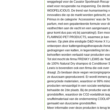
weggelegd voor de Cavalor Sportmash Recup 
eiwit voor recuperatie na inspanning. De derde
WOOFELICIOUS. De trend van humanisering van 
innovaties die op de markt worden gebracht, oo
Primus in de categorie ‘Accessoires’ was de
parfum, met een gepatenteerde formule voor di
vasthechten aan de vacht en een aangenaam pa
geur komt dus pas vrij bij aanraking!). Een m
FLAMINGO PET PRODUCTS, waarmee je kan comm
nemen. Op plek drie eindigde D&D Home X I L
ontworpen door kattengedragstherapeute Anne
gedragingen van katten, in tegenstelling tot de
behoeften worden vertaald naar producten voo
Tot slot mocht de firma FRENKY LEWIS de ‘Nat
de 100% Natural Dry shampoo & Conditioner Sp
Lewis is bovendien ook een firma die ook over
draagt. Zo bestaan deze vegan verzorgingspro
ze duurzaam geproduceerd. Er wordt immers g
gerecyclede materialen, waardoor er 99% min
producten vervaardigd in een sociale werkpla
behaalde de 2de plaats. Bij de productie van di
grondstoffen, waardoor de CO2-voetafdruk laag 
snuffelmateriaal van de onderneming COOL4PET
gemaakt van duurzame grondstoffen.
Meer informatie over deze producten is terug 