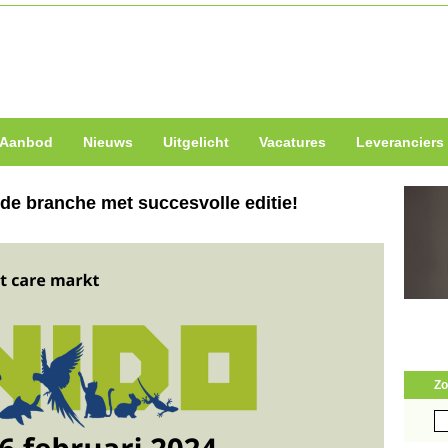
Aanbod
Nieuws
Uitgelicht
Vacatures
Leveranciers
de branche met succesvolle editie!
Zo
Zo
naa