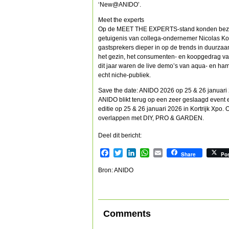
‘New@ANIDO’.
Meet the experts
Op de MEET THE EXPERTS-stand konden bezoek
getuigenis van collega-ondernemer Nicolas Ko
gastsprekers dieper in op de trends in duurza
het gezin, het consumenten- en koopgedrag van
dit jaar waren de live demo’s van aqua- en ham
echt niche-publiek.
Save the date: ANIDO 2026 op 25 & 26 januari
ANIDO blikt terug op een zeer geslaagd event e
editie op 25 & 26 januari 2026 in Kortrijk Xp
overlappen met DIY, PRO & GARDEN.
Deel dit bericht:
Facebook
Twitter
LinkedIn
WhatsApp
Email
Share
Po
Bron: ANIDO
Comments