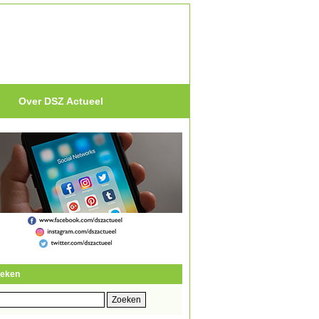
Over DSZ Actueel
eken
eken
r: