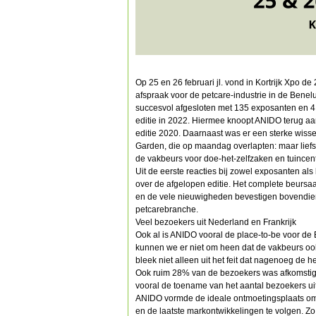
Op 25 en 26 februari jl. vond in Kortrijk Xpo de
afspraak voor de petcare-industrie in de Bene
succesvol afgesloten met 135 exposanten en 4.
editie in 2022. Hiermee knoopt ANIDO terug aa
editie 2020. Daarnaast was er een sterke wiss
Garden, die op maandag overlapten: maar lief
de vakbeurs voor doe-het-zelfzaken en tuincen
Uit de eerste reacties bij zowel exposanten als
over de afgelopen editie. Het complete beursa
en de vele nieuwigheden bevestigen bovendien
petcarebranche.
Veel bezoekers uit Nederland en Frankrijk
Ook al is ANIDO vooral de place-to-be voor de B
kunnen we er niet om heen dat de vakbeurs ook 
bleek niet alleen uit het feit dat nagenoeg de 
Ook ruim 28% van de bezoekers was afkomstig
vooral de toename van het aantal bezoekers ui
ANIDO vormde de ideale ontmoetingsplaats om 
en de laatste markontwikkelingen te volgen. Zo