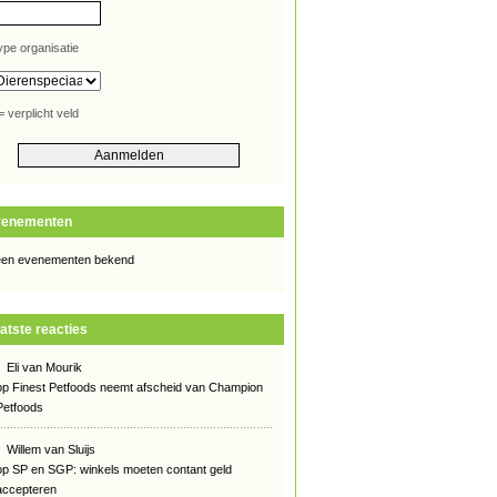
ype organisatie
= verplicht veld
venementen
en evenementen bekend
atste reacties
Eli van Mourik
op
Finest Petfoods neemt afscheid van Champion
Petfoods
Willem van Sluijs
op
SP en SGP: winkels moeten contant geld
accepteren