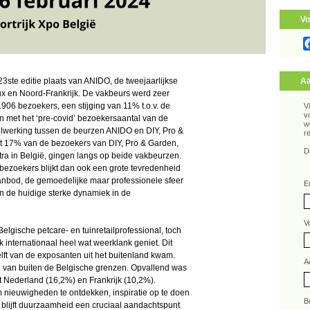
Vo
 23ste editie plaats van ANIDO, de tweejaarlijkse
Aa
lux en Noord-Frankrijk. De vakbeurs werd zeer
906 bezoekers, een stijging van 11% t.o.v. de
V
v
n met het ‘pre-covid’ bezoekersaantal van de
w
elwerking tussen de beurzen ANIDO en DIY, Pro &
r
st 17% van de bezoekers van DIY, Pro & Garden,
D
tra in België, gingen langs op beide vakbeurzen.
 bezoekers blijkt dan ook een grote tevredenheid
anbod, de gemoedelijke maar professionele sfeer
E
 de huidige sterke dynamiek in de
V
elgische petcare- en tuinretailprofessional, toch
internationaal heel wat weerklank geniet. Dit
helft van de exposanten uit het buitenland kwam.
A
 van buiten de Belgische grenzen. Opvallend was
t Nederland (16,2%) en Frankrijk (10,2%).
nieuwigheden te ontdekken, inspiratie op te doen
B
 blijft duurzaamheid een cruciaal aandachtspunt