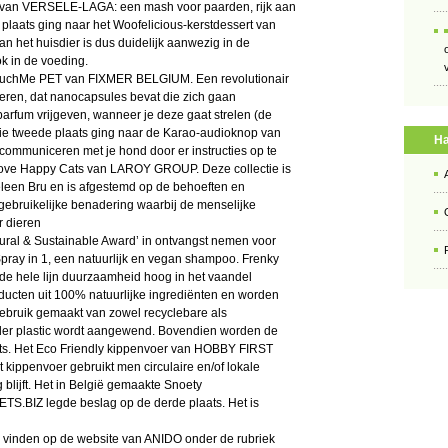
van VERSELE-LAGA: een mash voor paarden, rijk aan
 plaats ging naar het Woofelicious-kerstdessert van
het huisdier is dus duidelijk aanwezig in de
k in de voeding.
 TouchMe PET van FIXMER BELGIUM. Een revolutionair
eren, dat nanocapsules bevat die zich gaan
rfum vrijgeven, wanneer je deze gaat strelen (de
ooie tweede plaats ging naar de Karao-audioknop van
Ha
uniceren met je hond door er instructies op te
ove Happy Cats van LAROY GROUP. Deze collectie is
leen Bru en is afgestemd op de behoeften en
 gebruikelijke benadering waarbij de menselijke
r dieren
ural & Sustainable Award’ in ontvangst nemen voor
ray in 1, een natuurlijk en vegan shampoo. Frenky
 de hele lijn duurzaamheid hoog in het vaandel
ducten uit 100% natuurlijke ingrediënten en worden
ebruik gemaakt van zowel recyclebare als
der plastic wordt aangewend. Bovendien worden de
ats. Het Eco Friendly kippenvoer van HOBBY FIRST
t kippenvoer gebruikt men circulaire en/of lokale
blijft. Het in België gemaakte Snoety
S.BIZ legde beslag op de derde plaats. Het is
te vinden op de website van ANIDO onder de rubriek