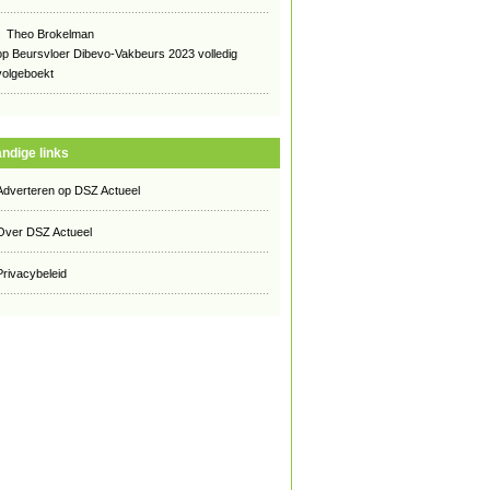
Theo Brokelman
op
Beursvloer Dibevo-Vakbeurs 2023 volledig
volgeboekt
ndige links
Adverteren op DSZ Actueel
Over DSZ Actueel
Privacybeleid