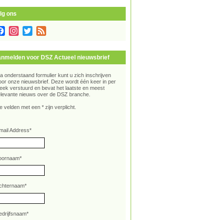
lg ons
Facebook
Instagram
Twitter
Feed
nmelden voor DSZ Actueel nieuwsbrief
ia onderstaand formulier kunt u zich inschrijven
oor onze nieuwsbrief. Deze wordt één keer in per
eek verstuurd en bevat het laatste en meest
elevante nieuws over de DSZ branche.
e velden met een * zijn verplicht.
mail Address
*
oornaam
*
chternaam
*
edrijfsnaam
*