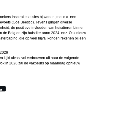
ers inspiratiesessies bijwonen, met o.a. een
evoets (Goe Beestig). Tevens gingen diverse
amheid, de positieve invloeden van huisdieren binnen
 de Belg en zijn huisdier anno 2024, enz. Ook nieuw
stercaping, die op veel bijval konden rekenen bij een
 2026
n kijkt alvast vol vertrouwen uit naar de volgende
o. Ook in 2026 zal de vakbeurs op maandag opnieuw
st