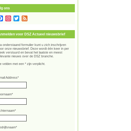
lg ons
Facebook
Instagram
Twitter
Feed
nmelden voor DSZ Actueel nieuwsbrief
ia onderstaand formulier kunt u zich inschrijven
oor onze nieuwsbrief. Deze wordt één keer in per
eek verstuurd en bevat het laatste en meest
elevante nieuws over de DSZ branche.
e velden met een * zijn verplicht.
mail Address
*
oornaam
*
chternaam
*
edrijfsnaam
*