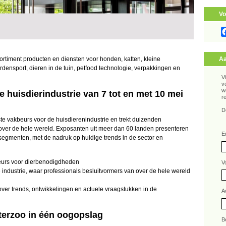
Vo
sortiment producten en diensten voor honden, katten, kleine
Aa
ardensport, dieren in de tuin, petfood technologie, verpakkingen en
V
v
w
e huisdierindustrie van 7 tot en met 10 mei
r
D
kste vakbeurs voor de huisdierenindustrie en trekt duizenden
ver de hele wereld. Exposanten uit meer dan 60 landen presenteren
E
 segmenten, met de nadruk op huidige trends in de sector en
beurs voor dierbenodigdheden
V
industrie, waar professionals besluitvormers van over de hele wereld
er trends, ontwikkelingen en actuele vraagstukken in de
A
nterzoo in één oogopslag
B