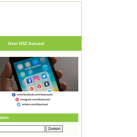
Over DSZ Actueel
eken
eken
r: