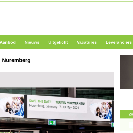
Aanbod
Nieuws
Uitgelicht
Vacatures
Leveranciers
in Nuremberg
Zo
Zo
naa