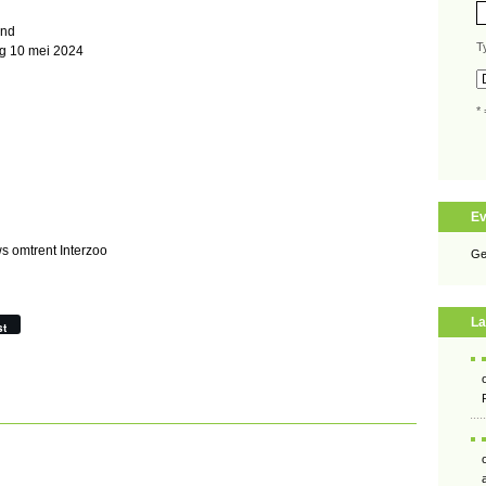
and
T
ag 10 mei 2024
* 
E
ws omtrent Interzoo
Ge
La
st