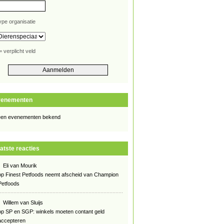
ype organisatie
= verplicht veld
venementen
en evenementen bekend
atste reacties
Eli van Mourik
op
Finest Petfoods neemt afscheid van Champion
Petfoods
Willem van Sluijs
op
SP en SGP: winkels moeten contant geld
accepteren