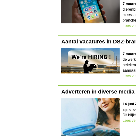
7 maart
dierenbr
meest a
branche
Lees ve
Aantal vacatures in DSZ-bran
7 maart
de werkg
beteken
aangaan
Lees ve
Adverteren in diverse media 
14 juni
zijn ef
Dit blij
Lees ve