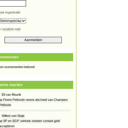
ype organisatie
= verplicht veld
venementen
en evenementen bekend
atste reacties
Eli van Mourik
op
Finest Petfoods neemt afscheid van Champion
Petfoods
Willem van Sluijs
op
SP en SGP: winkels moeten contant geld
accepteren