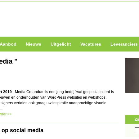
Aanbod
Nieuws
Uitgelicht
Vacatures
Leveranciers
edia "
rt 2019
- Media Creandum is een jong bedrijf wat gespecialiseerd is
bouwen en onderhouden van WordPress websites en webshops.
signers vertalen ook graag uw inspiratie naar prachtige visuele
...
rder >>
Zo
 op social media
Zo
naa