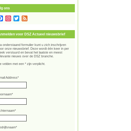
lg ons
Facebook
Instagram
Twitter
Feed
nmelden voor DSZ Actueel nieuwsbrief
ia onderstaand formulier kunt u zich inschrijven
oor onze nieuwsbrief. Deze wordt één keer in per
eek verstuurd en bevat het laatste en meest
elevante nieuws over de DSZ branche.
e velden met een * zijn verplicht.
mail Address
*
oornaam
*
chternaam
*
edrijfsnaam
*