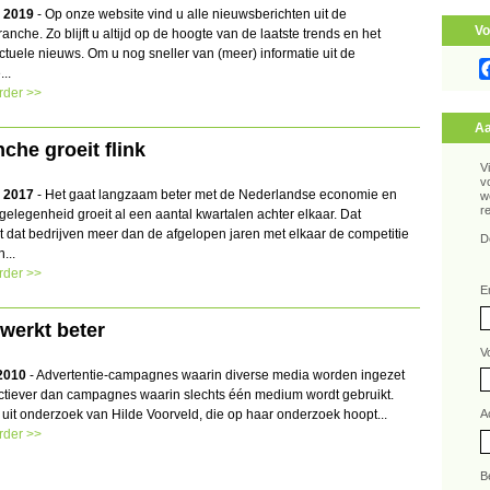
 2019
- Op onze website vind u alle nieuwsberichten uit de
Vo
anche. Zo blijft u altijd op de hoogte van de laatste trends en het
ctuele nieuws. Om u nog sneller van (meer) informatie uit de
...
rder >>
Aa
che groeit flink
V
v
 2017
- Het gaat langzaam beter met de Nederlandse economie en
w
r
elegenheid groeit al een aantal kwartalen achter elkaar. Dat
t dat bedrijven meer dan de afgelopen jaren met elkaar de competitie
D
...
rder >>
E
werkt beter
V
 2010
- Advertentie-campagnes waarin diverse media worden ingezet
fectiever dan campagnes waarin slechts één medium wordt gebruikt.
kt uit onderzoek van Hilde Voorveld, die op haar onderzoek hoopt...
A
rder >>
B