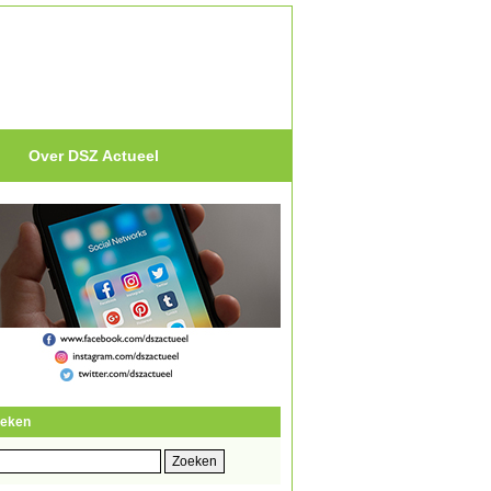
Over DSZ Actueel
eken
eken
r: