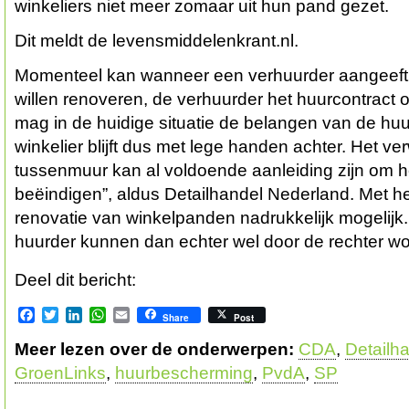
winkeliers niet meer zomaar uit hun pand gezet.
Dit meldt de levensmiddelenkrant.nl.
Momenteel kan wanneer een verhuurder aangeeft
willen renoveren, de verhuurder het huurcontract 
mag in de huidige situatie de belangen van de h
winkelier blijft dus met lege handen achter. Het v
tussenmuur kan al voldoende aanleiding zijn om he
beëindigen”, aldus Detailhandel Nederland. Met het 
renovatie van winkelpanden nadrukkelijk mogelijk
huurder kunnen dan echter wel door de rechter 
Deel dit bericht:
Facebook
Twitter
LinkedIn
WhatsApp
Email
Share
Post
Meer lezen over de onderwerpen:
CDA
,
Detailh
GroenLinks
,
huurbescherming
,
PvdA
,
SP