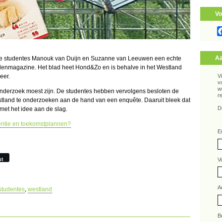
Vo
Aa
e studentes Manouk van Duijn en Suzanne van Leeuwen een echte
denmagazine. Het blad heet Hond&Zo en is behalve in het Westland
eer.
V
v
w
-onderzoek moest zijn. De studentes hebben vervolgens besloten de
r
land te onderzoeken aan de hand van een enquête. Daaruit bleek dat
D
met het idee aan de slag.
uentie en toekomstplannen?
E
st
V
A
studentes
,
westland
B