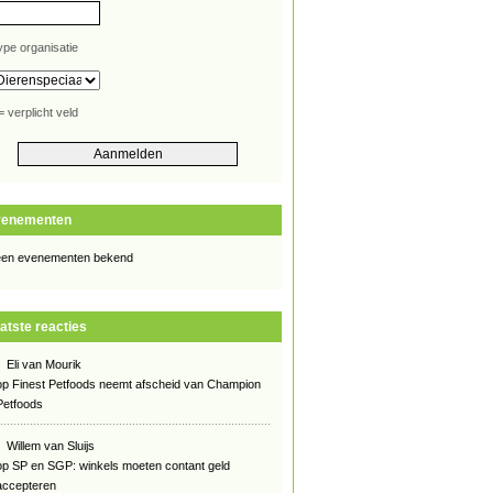
ype organisatie
= verplicht veld
venementen
en evenementen bekend
atste reacties
Eli van Mourik
op
Finest Petfoods neemt afscheid van Champion
Petfoods
Willem van Sluijs
op
SP en SGP: winkels moeten contant geld
accepteren