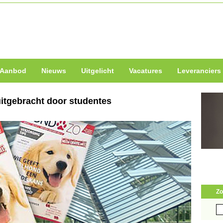
Aanbod
Nieuws
Uitgelicht
Vacatures
Leveranciers
tgebracht door studentes
Zo
Zo
naa