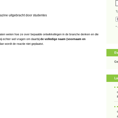
T
zine uitgebracht door studentes
* 
s laten weten hoe ze over bepaalde ontwikkelingen in de branche denken en die
bij echter wel vragen om daarbij
de volledige naam (voornaam en
an wordt de reactie niet geplaatst.
E
Ge
La