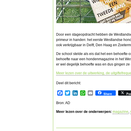
Door een stageopdracht hebben de Westlands
primeur in handen: het eerste Westlandse hon
ook verkrijgbaar in Delft, Den Haag en Zoeterm
De school stelde als eis dat het een behoefte
behoefte naar een hondenmagazine in het West
er wel degelijk behoefte was en dus gingen ze 
Meer lezen over de uitwerking, de uitgiftefreq
Deel dit bericht:
Facebook
Twitter
LinkedIn
WhatsApp
Email
Share
Po
Bron: AD
Meer lezen over de onderwerpen:
magazine
,