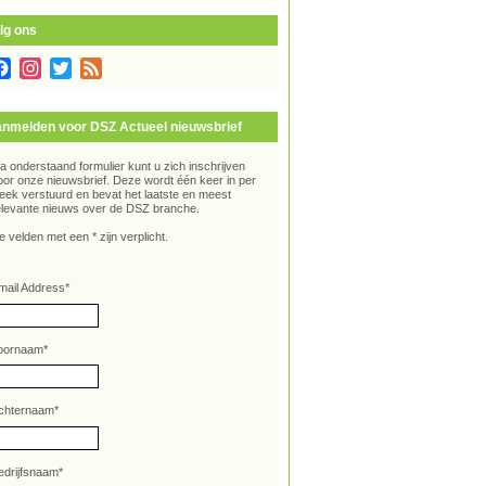
lg ons
Facebook
Instagram
Twitter
Feed
nmelden voor DSZ Actueel nieuwsbrief
ia onderstaand formulier kunt u zich inschrijven
oor onze nieuwsbrief. Deze wordt één keer in per
eek verstuurd en bevat het laatste en meest
elevante nieuws over de DSZ branche.
e velden met een * zijn verplicht.
mail Address
*
oornaam
*
chternaam
*
edrijfsnaam
*