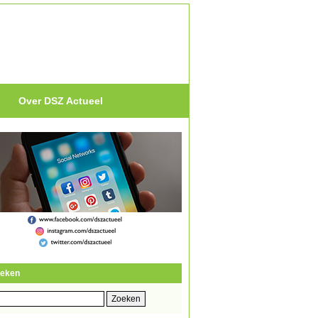
Over DSZ Actueel
eken
eken
r: