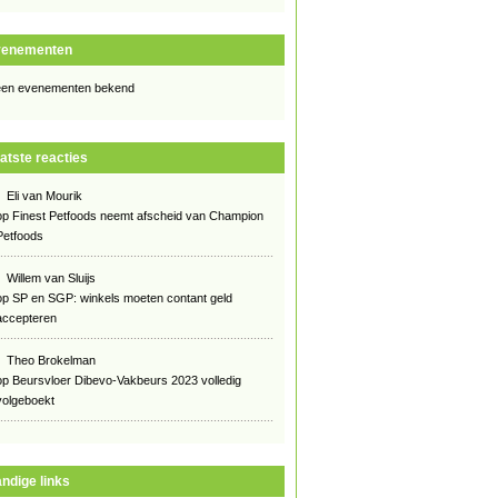
venementen
en evenementen bekend
atste reacties
Eli van Mourik
op
Finest Petfoods neemt afscheid van Champion
Petfoods
Willem van Sluijs
op
SP en SGP: winkels moeten contant geld
accepteren
Theo Brokelman
op
Beursvloer Dibevo-Vakbeurs 2023 volledig
volgeboekt
ndige links