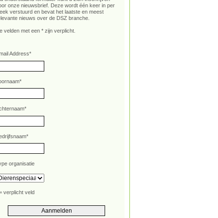
oor onze nieuwsbrief. Deze wordt één keer in per
eek verstuurd en bevat het laatste en meest
elevante nieuws over de DSZ branche.
e velden met een * zijn verplicht.
mail Address
*
oornaam
*
chternaam
*
edrijfsnaam
*
ype organisatie
= verplicht veld