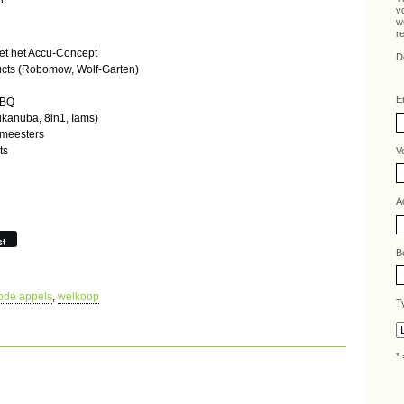
v
w
r
et het Accu-Concept
D
cts (Robomow, Wolf-Garten)
E
BBQ
kanuba, 8in1, Iams)
rmeesters
ts
V
A
st
B
ode appels
,
welkoop
T
* 