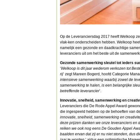
Op de Leveranciersdag 2017 heeft Welkoop zeve
vlak-ken onderscheiden hebben. Welkoop heeft
namelijk een gezonde en daadkrachtige samen
leveranciers uit om het beste uit de samenwerk
Gezonde samenwerking sleutel tot ieders su
‘
Welkoop is dit jaar wederom verkozen tot Best
rij
’ zegt Mareen Bogerd, hoofd Categorie Mana
intensieve samenwerking waarbij zowel de lever
samenwerking te halen, is een belangrijke sleut
betreffende leverancier
’.
Innovatie, snelheid, samenwerking en creativi
Leveranciers die De Rode Appel Award gewonne
die ingespeeld hebben op de behoeften van d
innovatie, snelheid, samenwerking en creativit
deze prijzen danken we onze leveranciers en da
reiken we ook nog eens De Gouden Appel Award
baalden ervan dat zij er nu niet stonden, dus
jaar te worden.
’ aldus een optimistische Maree