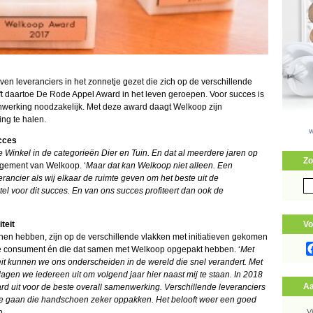
n leveranciers in het zonnetje gezet die zich op de verschillende
 daartoe De Rode Appel Award in het leven geroepen. Voor succes is
werking noodzakelijk. Met deze award daagt Welkoop zijn
ing te halen.
cces
e Winkel in de categorieën Dier en Tuin. En dat al meerdere jaren op
Zo
gement van Welkoop. ‘
Maar dat kan Welkoop niet alleen. Een
ancier als wij elkaar de ruimte geven om het beste uit de
Zo
el voor dit succes. En van ons succes profiteert dan ook de
naa
teit
Vo
n hebben, zijn op de verschillende vlakken met initiatieven gekomen
e consument én die dat samen met Welkoop opgepakt hebben. ‘
Met
eit kunnen we ons onderscheiden in de wereld die snel verandert. Met
gen we iedereen uit om volgend jaar hier naast mij te staan. In 2018
Aa
 uit voor de beste overall samenwerking. Verschillende leveranciers
 die gaan die handschoen zeker oppakken. Het belooft weer een goed
n.
V