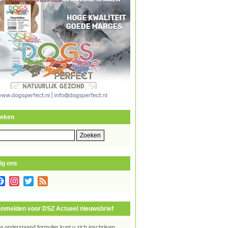
eken
eken
r:
lg ons
Facebook
Instagram
Twitter
Feed
nmelden voor DSZ Actueel nieuwsbrief
ia onderstaand formulier kunt u zich inschrijven