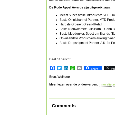
De Rode Appel Awards zijn uitgereikt aan:
Meest Succesvolle Introductie: STIHL m
Beste Omnichannel Partner: MTD Produ
Hardste Groeier: Green4Retail
Beste Nieuwkomer: Bills Barn – Cobb 
Beste Meedenker: Spectrum Brands (Eu
Opvallendste Productvernieuwing: Voe
Beste Dropshipment Partner: A.K. for Pe
Deel dit bericht:
Facebook
Twitter
LinkedIn
WhatsApp
Email
Share
Po
Bron: Welkoop
Meer lezen over de onderwerpen:
innovatie
,
r
Comments