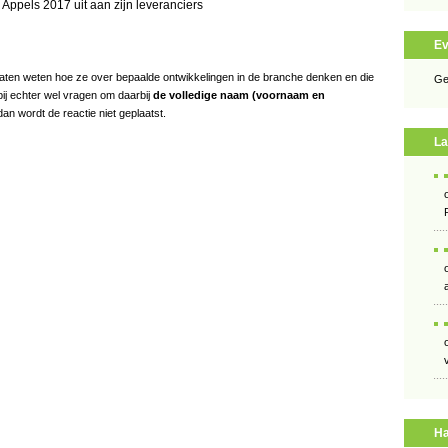
Appels 2017 uit aan zijn leveranciers
E
s laten weten hoe ze over bepaalde ontwikkelingen in de branche denken en die
Ge
bij echter wel vragen om daarbij
de volledige naam (voornaam en
an wordt de reactie niet geplaatst.
La
Ha