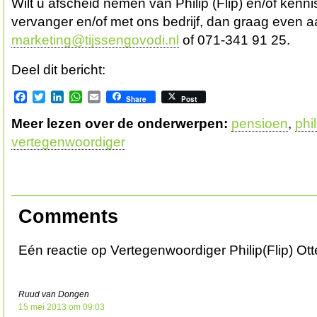
Wilt u afscheid nemen van Philip (Flip) en/of kenn
vervanger en/of met ons bedrijf, dan graag even 
marketing@tijssengovodi.nl
of 071-341 91 25.
Deel dit bericht:
Facebook
Twitter
LinkedIn
WhatsApp
Email
Share
Post
Meer lezen over de onderwerpen:
pensioen
,
phil
vertegenwoordiger
Comments
Eén reactie op Vertegenwoordiger Philip(Flip) Ot
Ruud van Dongen
15 mei 2013 om 09:03