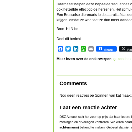
Daarnaast helpen deze bepaalde frequenties co
ook hetzelfde effect op de hersenen. Het stimu
Een Brusselse dierenarts leidt daaruit af dat e
krijgen, omdat ze weet dat ze dan meer aandach
Bron: HLN.be
Deel dit bericht:
Facebook
Twitter
LinkedIn
WhatsApp
Email
Share
Po
Meer lezen over de onderwerpen:
gezondhei
Comments
Nog geen reacties op Spinnen van kat maakt 
Laat een reactie achter
DSZ Actueel stelt het zeer op prijs dat haar lezer
meningen en ervaringen ventileren. We willen daar
achternaam)
bekend te maken. Gebeurt dat niet, d