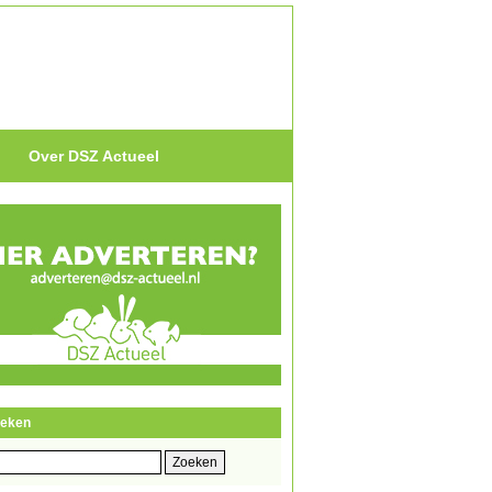
Over DSZ Actueel
eken
eken
r: