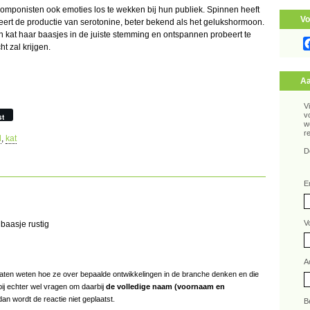
mponisten ook emoties los te wekken bij hun publiek. Spinnen heeft
Vo
leert de productie van serotonine, beter bekend als het gelukshormoon.
en kat haar baasjes in de juiste stemming en ontspannen probeert te
t zal krijgen.
Aa
V
v
st
w
r
d
,
kat
D
E
V
baasje rustig
A
s laten weten hoe ze over bepaalde ontwikkelingen in de branche denken en die
bij echter wel vragen om daarbij
de volledige naam (voornaam en
an wordt de reactie niet geplaatst.
B