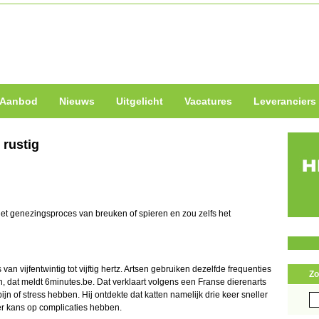
Aanbod
Nieuws
Uitgelicht
Vacatures
Leveranciers
 rustig
het genezingsproces van breuken of spieren en zou zelfs het
van vijfentwintig tot vijftig hertz. Artsen gebruiken dezelfde frequenties
Zo
, dat meldt 6minutes.be. Dat verklaart volgens een Franse dierenarts
 of stress hebben. Hij ontdekte dat katten namelijk drie keer sneller
Zo
er kans op complicaties hebben.
naa