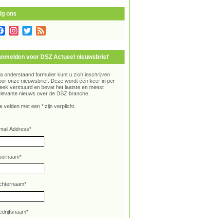
lg ons
Facebook
Instagram
Twitter
Feed
nmelden voor DSZ Actueel nieuwsbrief
ia onderstaand formulier kunt u zich inschrijven
oor onze nieuwsbrief. Deze wordt één keer in per
eek verstuurd en bevat het laatste en meest
elevante nieuws over de DSZ branche.
e velden met een * zijn verplicht.
mail Address
*
oornaam
*
chternaam
*
edrijfsnaam
*