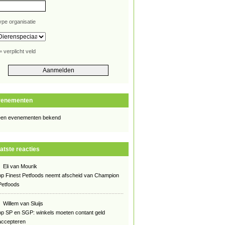
ype organisatie
= verplicht veld
venementen
en evenementen bekend
atste reacties
Eli van Mourik
op
Finest Petfoods neemt afscheid van Champion
Petfoods
Willem van Sluijs
op
SP en SGP: winkels moeten contant geld
accepteren