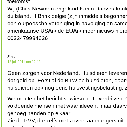
toekomst.
Wij (Chris Newman engeland,Karim Daoves frankri
duitsland, H Brink belgie.)zijn inmiddels begonne
een eurpeesche vereniging in navolging en sam
amerikaanse USArk de EUArk meer nieuws hierov
0032479994636
Peter
12 juli 2011 om 12:48
Geen zorgen voor Nederland. Huisdieren levere
dot geld op. Eerst al de BTW op huisdieren, da
huisdieren ook nog eens huisvestingsbelasting, z
We moeten het bericht sowieso niet overdrijven. 
voldoende mensen met waanideeen, maar daarvoo
genoeg handen op elkaar.
Zie de PVV, die zelfs met zoveel aanhangers uitein