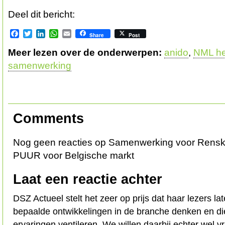
Deel dit bericht:
Facebook
Twitter
LinkedIn
WhatsApp
Email
Share
Post
Meer lezen over de onderwerpen:
anido
,
NML he
samenwerking
Comments
Nog geen reacties op Samenwerking voor Renske
PUUR voor Belgische markt
Laat een reactie achter
DSZ Actueel stelt het zeer op prijs dat haar lezers l
bepaalde ontwikkelingen in de branche denken en d
ervaringen ventileren. We willen daarbij echter wel 