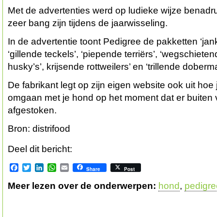
Met de advertenties werd op ludieke wijze benadru
zeer bang zijn tijdens de jaarwisseling.
In de advertentie toont Pedigree de pakketten ‘jan
‘gillende teckels’, ‘piepende terriërs’, ‘wegschiete
husky’s’, krijsende rottweilers’ en ‘trillende doberm
De fabrikant legt op zijn eigen website ook uit hoe
omgaan met je hond op het moment dat er buiten 
afgestoken.
Bron: distrifood
Deel dit bericht:
Facebook
Twitter
LinkedIn
WhatsApp
Email
Share
Post
Meer lezen over de onderwerpen:
hond
,
pedigre