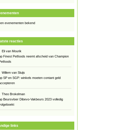
venementen
en evenementen bekend
atste reacties
Eli van Mourik
op
Finest Petfoods neemt afscheid van Champion
Petfoods
Willem van Sluijs
op
SP en SGP: winkels moeten contant geld
accepteren
Theo Brokelman
op
Beursvloer Dibevo-Vakbeurs 2023 volledig
volgeboekt
ndige links