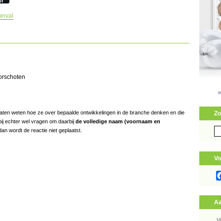
st
erval
oorschoten
s laten weten hoe ze over bepaalde ontwikkelingen in de branche denken en die
Zo
bij echter wel vragen om daarbij
de volledige naam (voornaam en
Zo
an wordt de reactie niet geplaatst.
naa
Vo
Aa
V