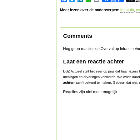
Share
Po
Meer lezen over de onderwerpen:
intratuin
,
ov
Comments
Nog geen reacties op Overval op Intratuin V
Laat een reactie achter
DSZ Actueel stelt het zeer op prijs dat haar lezer
meningen en ervaringen ventileren. We willen daar
achternaam)
bekend te maken. Gebeurt dat niet, d
Reacties zijn niet meer mogelijk.