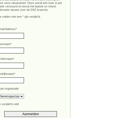
oor onze nieuwsbrief. Deze wordt één keer in per
eek verstuurd en bevat het laatste en meest
elevante nieuws over de DSZ branche.
e velden met een * zijn verplicht.
mail Address
*
oornaam
*
chternaam
*
edrijfsnaam
*
ype organisatie
= verplicht veld