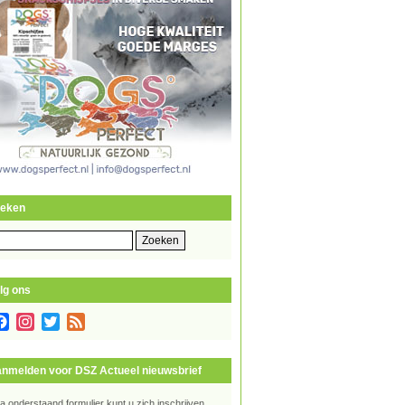
eken
eken
r:
lg ons
Facebook
Instagram
Twitter
Feed
nmelden voor DSZ Actueel nieuwsbrief
ia onderstaand formulier kunt u zich inschrijven