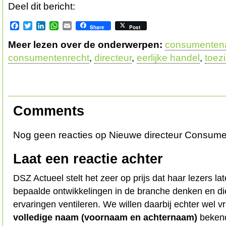
Deel dit bericht:
Facebook
Twitter
LinkedIn
WhatsApp
Email
Share
Post
Meer lezen over de onderwerpen:
consumentenau
consumentenrecht
,
directeur
,
eerlijke handel
,
toez
Comments
Nog geen reacties op Nieuwe directeur Consumen
Laat een reactie achter
DSZ Actueel stelt het zeer op prijs dat haar lezers l
bepaalde ontwikkelingen in de branche denken en d
ervaringen ventileren. We willen daarbij echter wel 
volledige naam (voornaam en achternaam)
bekend