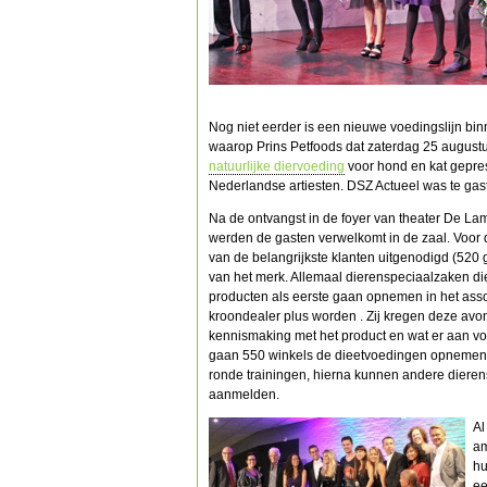
Nog niet eerder is een nieuwe voedingslijn b
waarop Prins Petfoods dat zaterdag 25 augustu
natuurlijke diervoeding
voor hond en kat gepre
Nederlandse artiesten. DSZ Actueel was te gas
Na de ontvangst in de foyer van theater De La
werden de gasten verwelkomt in de zaal. Voor
van de belangrijkste klanten uitgenodigd (520 
van het merk. Allemaal dierenspeciaalzaken di
producten als eerste gaan opnemen in het ass
kroondealer plus worden . Zij kregen deze avo
kennismaking met het product en wat er aan voo
gaan 550 winkels de dieetvoedingen opnemen
ronde trainingen, hierna kunnen andere diere
aanmelden.
Al
am
hu
ee