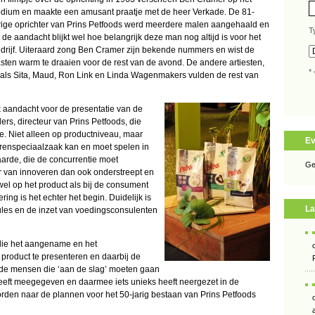
dium en maakte een amusant praatje met de heer Verkade. De 81-
rige oprichter van Prins Petfoods werd meerdere malen aangehaald en
T
t de aandacht blijkt wel hoe belangrijk deze man nog altijd is voor het
drijf. Uiteraard zong Ben Cramer zijn bekende nummers en wist de
sten warm te draaien voor de rest van de avond. De andere artiesten,
* 
als Sita, Maud, Ron Link en Linda Wagenmakers vulden de rest van
 aandacht voor de presentatie van de
rs, directeur van Prins Petfoods, die
ie. Niet alleen op productniveau, maar
E
ierenspeciaalzaak kan en moet spelen in
arde, die de concurrentie moet
Ge
er van innoveren dan ook onderstreept en
el op het product als bij de consument
ring is het echter het begin. Duidelijk is
La
ules en de inzet van voedingsconsulenten
die het aangename en het
product te presenteren en daarbij de
r de mensen die ‘aan de slag’ moeten gaan
e heeft meegegeven en daarmee iets unieks heeft neergezet in de
rden naar de plannen voor het 50-jarig bestaan van Prins Petfoods