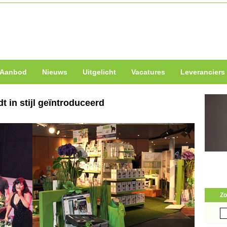
Aanbod
Nieuws
Uitgelicht
Vacatures
Leveranciers
t in stijl geïntroduceerd
Zo
Zo
naa