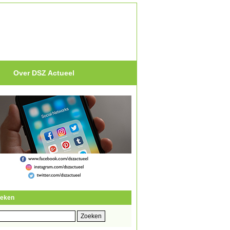
Over DSZ Actueel
eken
eken
r: