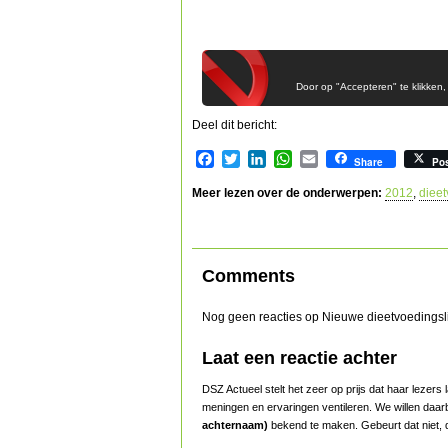
Door op "Accepteren" te klikken,
Deel dit bericht:
Facebook
Twitter
LinkedIn
WhatsApp
Email
Share
Po
Meer lezen over de onderwerpen:
2012
,
diee
Comments
Nog geen reacties op Nieuwe dieetvoedingslij
Laat een reactie achter
DSZ Actueel stelt het zeer op prijs dat haar lezer
meningen en ervaringen ventileren. We willen daar
achternaam)
bekend te maken. Gebeurt dat niet, d