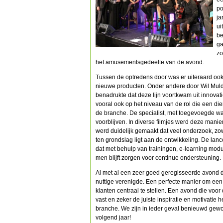
po
ja
ui
be
ga
zo
het amusementsgedeelte van de avond.
Tussen de optredens door was er uiteraard ook
nieuwe producten. Onder andere door Wil Mulde
benadrukte dat deze lijn voortkwam uit innovat
vooral ook op het niveau van de rol die een d
de branche. De specialist, met toegevoegde wa
voorblijven. In diverse filmjes werd deze mani
werd duidelijk gemaakt dat veel onderzoek, zow
ten grondslag ligt aan de ontwikkeling. De lance
dat met behulp van trainingen, e-learning mod
men blijft zorgen voor continue ondersteuning.
Al met al een zeer goed geregisseerde avond 
nuttige verenigde. Een perfecte manier om een 
klanten centraal te stellen. Een avond die voo
vast en zeker de juiste inspiratie en motivati
branche. We zijn in ieder geval benieuwd gewo
volgend jaar!