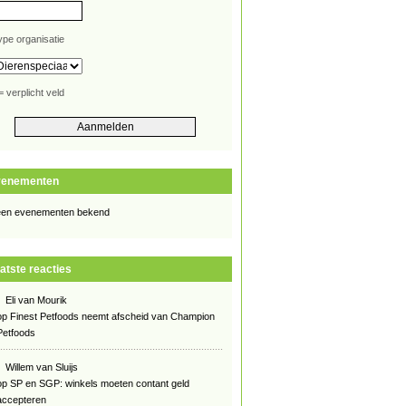
ype organisatie
= verplicht veld
venementen
en evenementen bekend
atste reacties
Eli van Mourik
op
Finest Petfoods neemt afscheid van Champion
Petfoods
Willem van Sluijs
op
SP en SGP: winkels moeten contant geld
accepteren