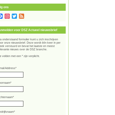
lg ons
Facebook
Instagram
Twitter
Feed
nmelden voor DSZ Actueel nieuwsbrief
ia onderstaand formulier kunt u zich inschrijven
oor onze nieuwsbrief. Deze wordt één keer in per
eek verstuurd en bevat het laatste en meest
elevante nieuws over de DSZ branche.
e velden met een * zijn verplicht.
mail Address
*
oornaam
*
chternaam
*
edrijfsnaam
*