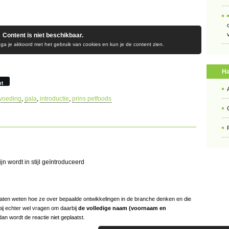
Content is niet beschikbaar.
 ga je akkoord met het gebruik van cookies en kun je de content zien.
Ha
st
tvoeding
,
gala
,
introductie
,
prins petfoods
n wordt in stijl geïntroduceerd
s laten weten hoe ze over bepaalde ontwikkelingen in de branche denken en die
bij echter wel vragen om daarbij
de volledige naam (voornaam en
an wordt de reactie niet geplaatst.