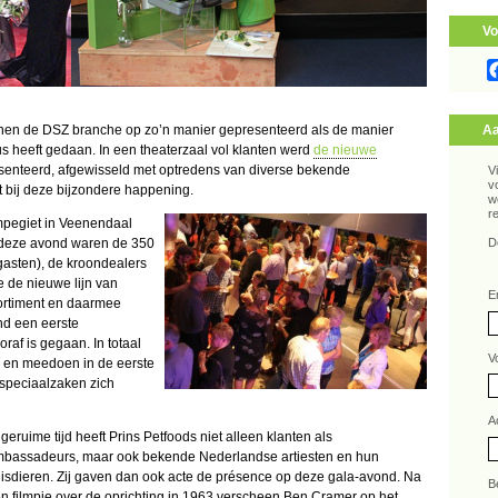
Vo
innen de DSZ branche op zo’n manier gepresenteerd als de manier
Aa
s heeft gedaan. In een theaterzaal vol klanten werd
de nieuwe
senteerd, afgewisseld met optredens van diverse bekende
V
v
t bij deze bijzondere happening.
w
r
mpegiet in Veenendaal
 deze avond waren de 350
D
gasten), de kroondealers
e de nieuwe lijn van
E
ortiment en daarmee
nd een eerste
raf is gegaan. In totaal
V
 en meedoen in de eerste
nspeciaalzaken zich
A
 geruime tijd heeft Prins Petfoods niet alleen klanten als
bassadeurs, maar ook bekende Nederlandse artiesten en hun
isdieren. Zij gaven dan ook acte de présence op deze gala-avond. Na
B
n filmpje over de oprichting in 1963 verscheen Ben Cramer op het