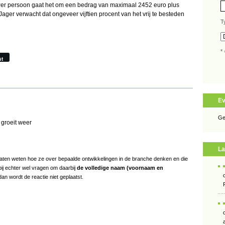
 Per persoon gaat het om een bedrag van maximaal 2452 euro plus
ager verwacht dat ongeveer vijftien procent van het vrij te besteden
T
* 
st
E
Ge
groeit weer
La
s laten weten hoe ze over bepaalde ontwikkelingen in de branche denken en die
bij echter wel vragen om daarbij
de volledige naam (voornaam en
an wordt de reactie niet geplaatst.