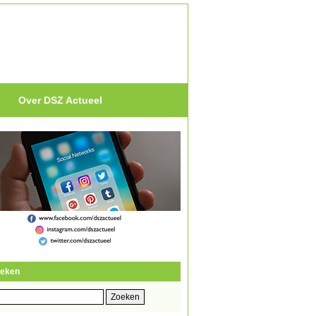
Over DSZ Actueel
eken
eken
r: