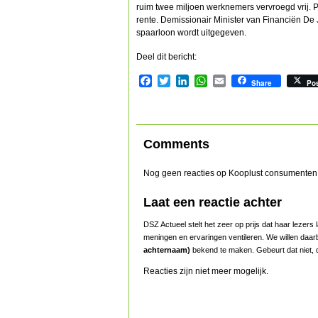
ruim twee miljoen werknemers vervroegd vrij.
rente. Demissionair Minister van Financiën De J
spaarloon wordt uitgegeven.
Deel dit bericht:
Facebook
Twitter
LinkedIn
WhatsApp
Email
Share
Po
Comments
Nog geen reacties op Kooplust consumenten 
Laat een reactie achter
DSZ Actueel stelt het zeer op prijs dat haar lezer
meningen en ervaringen ventileren. We willen daar
achternaam)
bekend te maken. Gebeurt dat niet, d
Reacties zijn niet meer mogelijk.