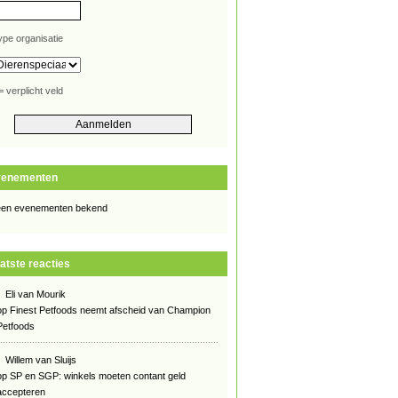
ype organisatie
= verplicht veld
venementen
en evenementen bekend
atste reacties
Eli van Mourik
op
Finest Petfoods neemt afscheid van Champion
Petfoods
Willem van Sluijs
op
SP en SGP: winkels moeten contant geld
accepteren