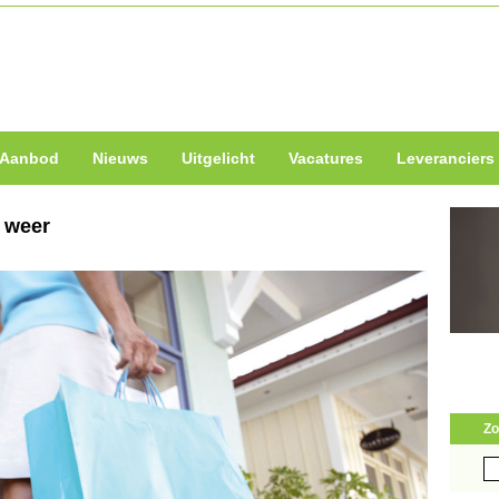
Aanbod
Nieuws
Uitgelicht
Vacatures
Leveranciers
 weer
Zo
Zo
naa