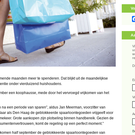
Vo
Aa
V
v
w
r
D
ende maanden meer te spenderen. Dat blijkt uit de maandelijkse
E
entie onder vierduizend huishoudens.
ember een koophausse, mede door het vervroegd vrijkomen van het
V
en na een periode van sparen”, aldus Jan Meerman, voorzitter van
Maar als Den Haag de geblokkeerde spaarloontegoeden vrijgeeft voor
A
mekeer. Grote aankopen zijn plotseling binnen handbereik. Gezien de
sumentenvertrouwen, komt de regeling op een perfect moment.”
B
n komen half september de geblokkeerde spaarloontegoeden van