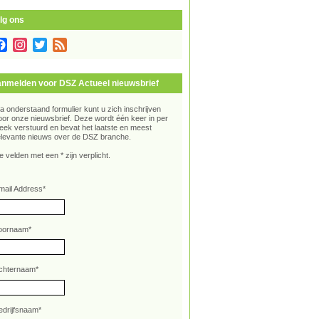
lg ons
Facebook
Instagram
Twitter
Feed
nmelden voor DSZ Actueel nieuwsbrief
ia onderstaand formulier kunt u zich inschrijven
oor onze nieuwsbrief. Deze wordt één keer in per
eek verstuurd en bevat het laatste en meest
elevante nieuws over de DSZ branche.
e velden met een * zijn verplicht.
mail Address
*
oornaam
*
chternaam
*
edrijfsnaam
*