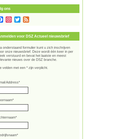
lg ons
Facebook
Instagram
Twitter
Feed
nmelden voor DSZ Actueel nieuwsbrief
ia onderstaand formulier kunt u zich inschrijven
oor onze nieuwsbrief. Deze wordt één keer in per
eek verstuurd en bevat het laatste en meest
elevante nieuws over de DSZ branche.
e velden met een * zijn verplicht.
mail Address
*
oornaam
*
chternaam
*
edrijfsnaam
*