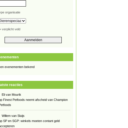
ype organisatie
= verplicht veld
venementen
en evenementen bekend
atste reacties
Eli van Mourik
op
Finest Petfoods neemt afscheid van Champion
Petfoods
Willem van Sluijs
op
SP en SGP: winkels moeten contant geld
accepteren