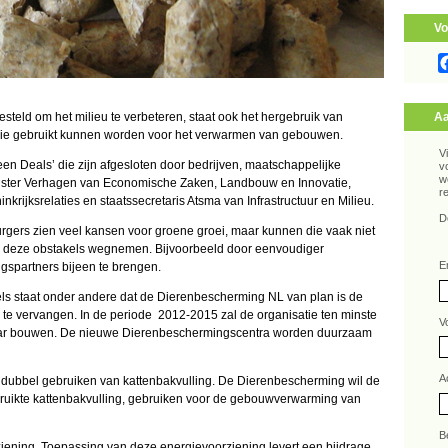
Vo
steld om het milieu te verbeteren, staat ook het hergebruik van
Aa
) die gebruikt kunnen worden voor het verwarmen van gebouwen.
V
en Deals’ die zijn afgesloten door bedrijven, maatschappelijke
v
w
inister Verhagen van Economische Zaken, Landbouw en Innovatie,
r
rijksrelaties en staatssecretaris Atsma van Infrastructuur en Milieu.
D
urgers zien veel kansen voor groene groei, maar kunnen die vaak niet
ie deze obstakels wegnemen. Bijvoorbeeld door eenvoudiger
E
gspartners bijeen te brengen.
rels staat onder andere dat de Dierenbescherming NL van plan is de
te vervangen. In de periode 2012-2015 zal de organisatie ten minste
V
jaar bouwen. De nieuwe Dierenbeschermingscentra worden duurzaam
A
dubbel gebruiken van kattenbakvulling. De Dierenbescherming wil de
ebruikte kattenbakvulling, gebruiken voor de gebouwverwarming van
B
ziening. Toepassing van deze energievoorziening levert een bijdrage