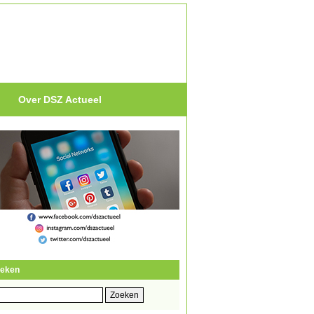
Over DSZ Actueel
eken
eken
r: