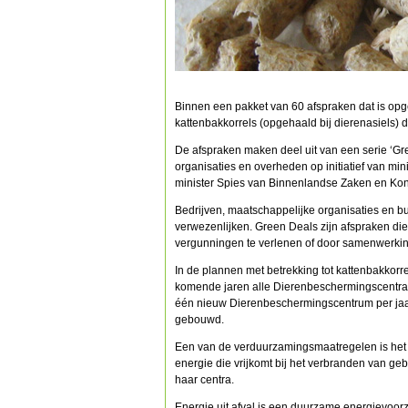
Binnen een pakket van 60 afspraken dat is opge
kattenbakkorrels (opgehaald bij dierenasiels
De afspraken maken deel uit van een serie ‘Gre
organisaties en overheden op initiatief van m
minister Spies van Binnenlandse Zaken en Konink
Bedrijven, maatschappelijke organisaties en b
verwezenlijken. Green Deals zijn afspraken d
vergunningen te verlenen of door samenwerkin
In de plannen met betrekking tot kattenbakkor
komende jaren alle Dierenbeschermingscentra 
één nieuw Dierenbeschermingscentrum per 
gebouwd.
Een van de verduurzamingsmaatregelen is het 
energie die vrijkomt bij het verbranden van g
haar centra.
Energie uit afval is een duurzame energievoor