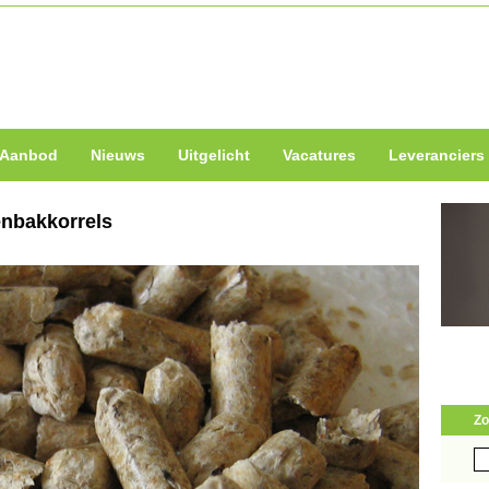
Aanbod
Nieuws
Uitgelicht
Vacatures
Leveranciers
enbakkorrels
Zo
Zo
naa