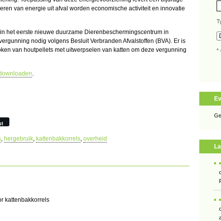
ren van energie uit afval worden economische activiteit en innovatie
T
en in het eerste nieuwe duurzame Dierenbeschermingscentrum in
ergunning nodig volgens Besluit Verbranden Afvalstoffen (BVA). Er is
token van houtpellets met uitwerpselen van katten om deze vergunning
* 
e downloaden
.
E
Ge
st
s
,
hergebruik
,
kattenbakkorrels
,
overheid
La
r kattenbakkorrels