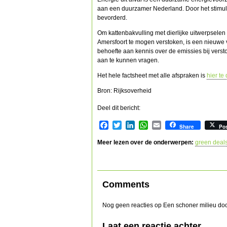
aan een duurzamer Nederland. Door het stimule
bevorderd.
Om kattenbakvulling met dierlijke uitwerpsel
Amersfoort te mogen verstoken, is een nieuwe v
behoefte aan kennis over de emissies bij vers
aan te kunnen vragen.
Het hele factsheet met alle afspraken is
hier t
Bron: Rijksoverheid
Deel dit bericht:
Facebook
Twitter
LinkedIn
WhatsApp
Email
Share
Po
Meer lezen over de onderwerpen:
green deal
Comments
Nog geen reacties op Een schoner milieu doo
Laat een reactie achter