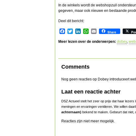
In de winkels wordt de webshopzuil ondersteun
gegeven, maar ook nieuwe en bestaande prod
Deel dit bericht:
Facebook
Twitter
LinkedIn
WhatsApp
Email
Share
Po
Meer lezen over de onderwerpen:
dobey
,
web
Comments
Nog geen reacties op Dobey introduceert we
Laat een reactie achter
DSZ Actueel stelt het zeer op prijs dat haar lezer
meningen en ervaringen ventileren. We willen daar
achternaam)
bekend te maken. Gebeurt dat niet, d
Reacties zijn niet meer mogelijk.