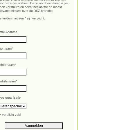
oor onze nieuwsbrief. Deze wordt één keer in per
eek verstuurd en bevat het laatste en meest
elevante nieuws over de DSZ branche.
e velden met een * zijn verplicht.
mail Address
*
oornaam
*
chternaam
*
edrijfsnaam
*
ype organisatie
= verplicht veld