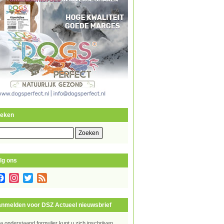
eken
eken
r:
lg ons
Facebook
Instagram
Twitter
Feed
nmelden voor DSZ Actueel nieuwsbrief
ia onderstaand formulier kunt u zich inschrijven