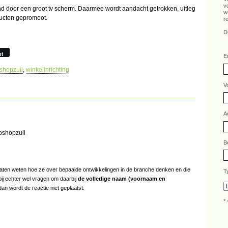
v
d door een groot tv scherm. Daarmee wordt aandacht getrokken, uitleg
w
ucten gepromoot.
r
D
st
E
shopzuil
,
winkelinrichting
V
A
bshopzuil
B
s laten weten hoe ze over bepaalde ontwikkelingen in de branche denken en die
T
bij echter wel vragen om daarbij
de volledige naam (voornaam en
an wordt de reactie niet geplaatst.
* 