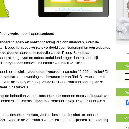
 Dobey webshopzuil gepresenteerd.
veranderend zoek- en aankoopgedrag van consumenten, wordt de
ijker. Dobey is met 60 winkels verdeeld over Nederland en een webshop
Mede door de eerdere introductie van de Dobey Bestelbus
aalpercentage van de orders beduidend hoger dan het landelijk
 Dobey nu een nieuwe combinatie van bricks & clicks.
Zo
bod op de winkelvloer enorm vergroot; naar ruim 12.500 artikelen! Dit
Zo
 de unieke samenwerking met leverancier Van Riel. De webshopzuil
naa
1 zuil; de Dobey webshop en de Pet Portal van Van Riel. Op deze
ment in de winkels.
Vo
 op de behoeften van de consument die meer en meer zelf bepaalt wat,
etekent het tevens minder nee verkoop terwijl de voorraadrisico’s
an de consument zoeken, vinden, bestellen, betalen en ophalen
Aa
ct inzage in de voorraad niveau’s en kan direct pinnen of betalen bij
V