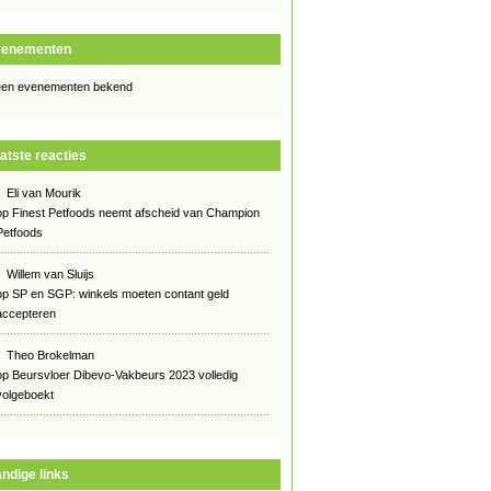
venementen
en evenementen bekend
atste reacties
Eli van Mourik
op
Finest Petfoods neemt afscheid van Champion
Petfoods
Willem van Sluijs
op
SP en SGP: winkels moeten contant geld
accepteren
Theo Brokelman
op
Beursvloer Dibevo-Vakbeurs 2023 volledig
volgeboekt
ndige links