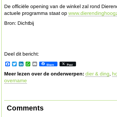
De officiële opening van de winkel zal rond Diere
actuele programma staat op
www.dierendinghoogz
Bron: Dichtbij
Deel dit bericht:
Facebook
Twitter
LinkedIn
WhatsApp
Email
Share
Post
Meer lezen over de onderwerpen:
dier & ding
,
h
overname
Comments