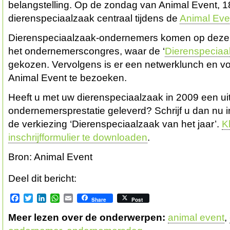
belangstelling. Op de zondag van Animal Event, 18 
dierenspeciaalzaak centraal tijdens de
Animal Ev
Dierenspeciaalzaak-ondernemers komen op deze da
het ondernemerscongres, waar de ‘
Dierenspeciaal
gekozen. Vervolgens is er een netwerklunch en v
Animal Event te bezoeken.
Heeft u met uw dierenspeciaalzaak in 2009 een u
ondernemersprestatie geleverd? Schrijf u dan nu 
de verkiezing ‘Dierenspeciaalzaak van het jaar’.
K
inschrijfformulier te downloaden
.
Bron: Animal Event
Deel dit bericht:
Facebook
Twitter
LinkedIn
WhatsApp
Email
Share
Post
Meer lezen over de onderwerpen:
animal event
,