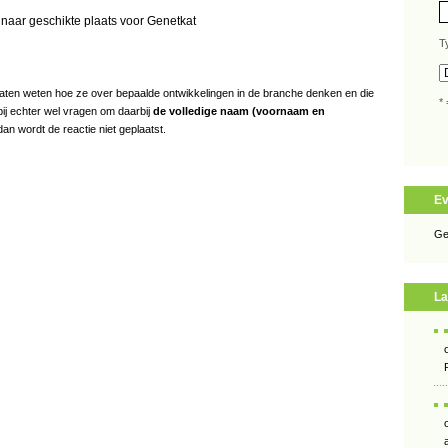
naar geschikte plaats voor Genetkat
T
s laten weten hoe ze over bepaalde ontwikkelingen in de branche denken en die
* 
bij echter wel vragen om daarbij
de volledige naam (voornaam en
an wordt de reactie niet geplaatst.
E
Ge
La