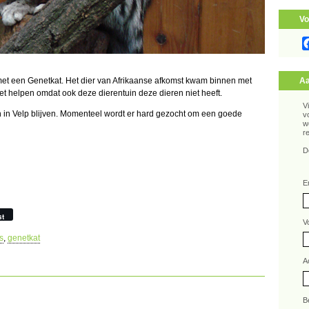
Vo
met een Genetkat. Het dier van Afrikaanse afkomst kwam binnen met
Aa
t helpen omdat ook deze dierentuin deze dieren niet heeft.
V
h in Velp blijven. Momenteel wordt er hard gezocht om een goede
v
w
r
D
E
st
V
s
,
genetkat
A
B