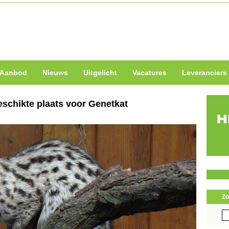
Aanbod
Nieuws
Uitgelicht
Vacatures
Leveranciers
schikte plaats voor Genetkat
Zo
Zo
naa