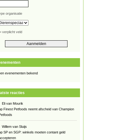
ype organisatie
= verplicht veld
venementen
en evenementen bekend
atste reacties
Eli van Mourik
op
Finest Petfoods neemt afscheid van Champion
Petfoods
Willem van Sluijs
op
SP en SGP: winkels moeten contant geld
accepteren