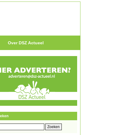
Over DSZ Actueel
eken
eken
r: