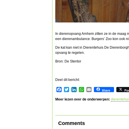
In dierenopvang Arnhem zitten ze in de maag 
een dierenambulance. Burgers’ Zoo kon ook nie
De kat kan niet in Dierentehuis De Dierenborg
opvang te regelen.
Bron: De Stentor
Deel dit bericht:
Facebook
Twitter
LinkedIn
WhatsApp
Email
Share
Po
Meer lezen over de onderwerpen:
dierentehui
Comments