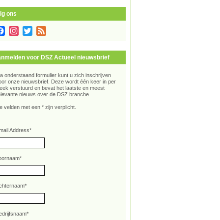
lg ons
Facebook
Instagram
Twitter
Feed
nmelden voor DSZ Actueel nieuwsbrief
ia onderstaand formulier kunt u zich inschrijven
oor onze nieuwsbrief. Deze wordt één keer in per
eek verstuurd en bevat het laatste en meest
elevante nieuws over de DSZ branche.
e velden met een * zijn verplicht.
mail Address
*
oornaam
*
chternaam
*
edrijfsnaam
*