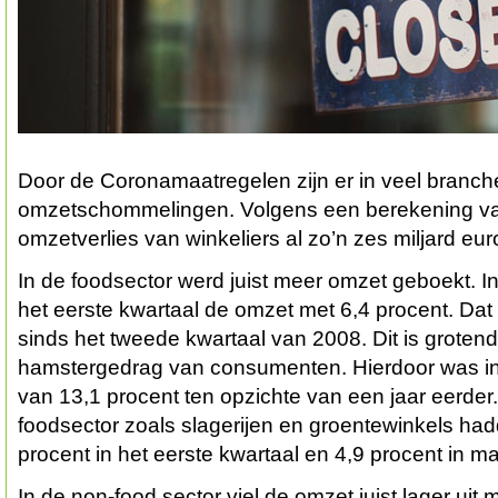
Door de Coronamaatregelen zijn er in veel branch
omzetschommelingen. Volgens een berekening va
omzetverlies van winkeliers al zo’n zes miljard eur
In de foodsector werd juist meer omzet geboekt. 
het eerste kwartaal de omzet met 6,4 procent. Dat i
sinds het tweede kwartaal van 2008. Dit is groten
hamstergedrag van consumenten. Hierdoor was in m
van 13,1 procent ten opzichte van een jaar eerder
foodsector zoals slagerijen en groentewinkels had
procent in het eerste kwartaal en 4,9 procent in ma
In de non-food sector viel de omzet juist lager uit 