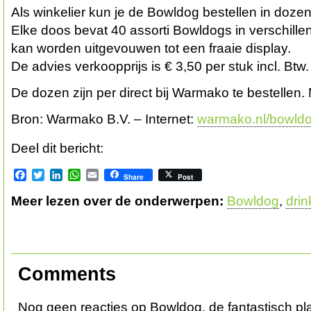
Als winkelier kun je de Bowldog bestellen in doze
Elke doos bevat 40 assorti Bowldogs in verschill
kan worden uitgevouwen tot een fraaie display.
De advies verkoopprijs is € 3,50 per stuk incl. Btw.
De dozen zijn per direct bij Warmako te bestellen.
Bron: Warmako B.V. – Internet:
warmako.nl/bowld
Deel dit bericht:
Facebook
Twitter
LinkedIn
WhatsApp
Email
Share
Post
Meer lezen over de onderwerpen:
Bowldog
,
dri
Comments
Nog geen reacties op Bowldog, de fantastisch pla