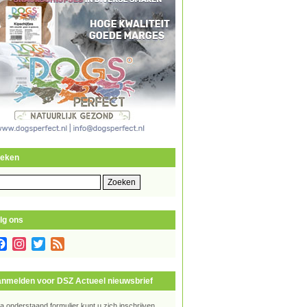
eken
eken
r:
lg ons
Facebook
Instagram
Twitter
Feed
nmelden voor DSZ Actueel nieuwsbrief
ia onderstaand formulier kunt u zich inschrijven