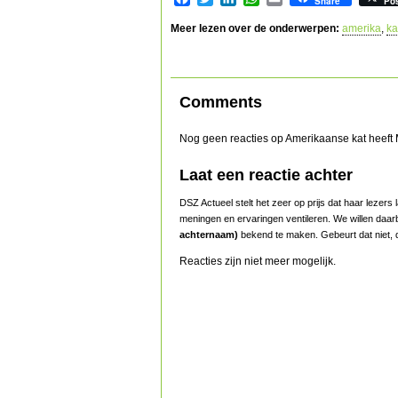
Share
Po
Meer lezen over de onderwerpen:
amerika
,
ka
Comments
Nog geen reacties op Amerikaanse kat heeft
Laat een reactie achter
DSZ Actueel stelt het zeer op prijs dat haar lezer
meningen en ervaringen ventileren. We willen daar
achternaam)
bekend te maken. Gebeurt dat niet, d
Reacties zijn niet meer mogelijk.