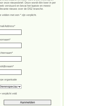
oor onze nieuwsbrief. Deze wordt één keer in per
eek verstuurd en bevat het laatste en meest
elevante nieuws over de DSZ branche.
e velden met een * zijn verplicht.
mail Address
*
oornaam
*
chternaam
*
edrijfsnaam
*
ype organisatie
= verplicht veld