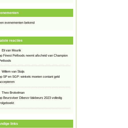
venementen
en evenementen bekend
atste reacties
Eli van Mourik
op
Finest Petfoods neemt afscheid van Champion
Petfoods
Willem van Sluijs
op
SP en SGP: winkels moeten contant geld
accepteren
Theo Brokelman
op
Beursvloer Dibevo-Vakbeurs 2023 volledig
volgeboekt
ndige links