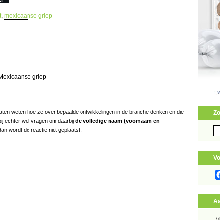
st
t
,
mexicaanse griep
 Mexicaanse griep
s laten weten hoe ze over bepaalde ontwikkelingen in de branche denken en die
Zo
bij echter wel vragen om daarbij
de volledige naam (voornaam en
Zo
an wordt de reactie niet geplaatst.
naa
Vo
Aa
V