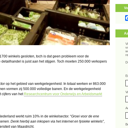
Vo
Aa
V
v
w
r
 1700 winkels gesloten, toch is dat geen probleem voor de
 detailhandel is juist aan het stijgen. Toch moeten 250.000 verkopers
D
E
ctor op het gebied van werkgelegenheid. In totaal werken er 863.000
men vormen zij 500.000 volledige banen. En de werkgelegenheid
V
 cijfers van het
Researchcentrum voor Onderwijs en Arbeidsmarkt
A
ederland werkt ruim 10% in de winkelsector. “
Groei voor de ene
kenen. Denk hierbij aan inkopen via het internet en fysieke winkels”
,
B
siteit van Maastricht.