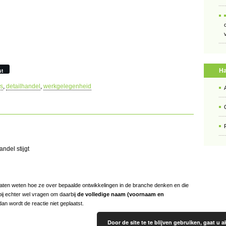
Ha
st
is
,
detailhandel
,
werkgelegenheid
ndel stijgt
s laten weten hoe ze over bepaalde ontwikkelingen in de branche denken en die
bij echter wel vragen om daarbij
de volledige naam (voornaam en
an wordt de reactie niet geplaatst.
Door de site te te blijven gebruiken, gaat u