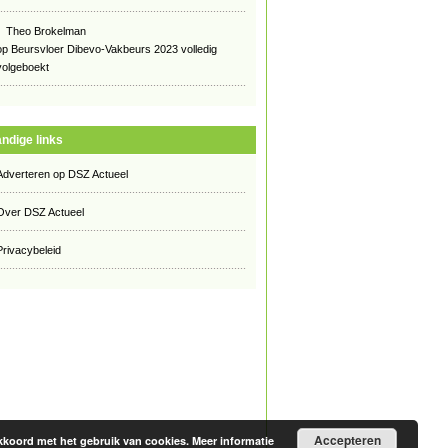
Theo Brokelman
op
Beursvloer Dibevo-Vakbeurs 2023 volledig
volgeboekt
ndige links
Adverteren op DSZ Actueel
Over DSZ Actueel
Privacybeleid
Accepteren
 akkoord met het gebruik van cookies.
Meer informatie