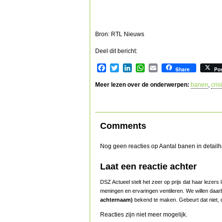
Bron: RTL Nieuws
Deel dit bericht:
Facebook
Twitter
LinkedIn
WhatsApp
Email
Share
Po
Meer lezen over de onderwerpen:
banen
,
cris
Comments
Nog geen reacties op Aantal banen in detailha
Laat een reactie achter
DSZ Actueel stelt het zeer op prijs dat haar lezer
meningen en ervaringen ventileren. We willen daar
achternaam)
bekend te maken. Gebeurt dat niet, d
Reacties zijn niet meer mogelijk.