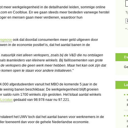
 tot meer werkgelegenheid in de detailhandel leiden, sommige online
bol.com en Coolblue. En we gaan steeds meer besteden vanwege herstel
T
 hoger en mensen gaan meer verdienen, waardoor hun
* 
rognose
ook dat doordat consumenten meer geld uitgeven door
wen in de economie positief is, dat het aantal banen in de
 natuurlijk niet alleen verkopers, zoals bij de V&D die nu ontslagen
E
zoals teamleiders van kleinere winkels.
Bij faillissementen van grote
oor de verkopers die geen werk meer hebben. Maar het kan ook zijn dat
Ge
 komen open te staan voor andere initiatieven.”
 44.000 afgestudeerden vanuit het MBO de komende 5 jaar in de
La
 te weinig banen beschikbaar. De werkgelegenheid blijft groeien
 saldo ruim 1700 winkels zijn gesloten. Het totaal aantal winkels
 Locatus
gedaald van 98.978 naar nu 97.221.
stateert het UWV toch dat het aantal banen voor werknemers in de
ller toeneemt dan voor de gehele Nederlandse economie.