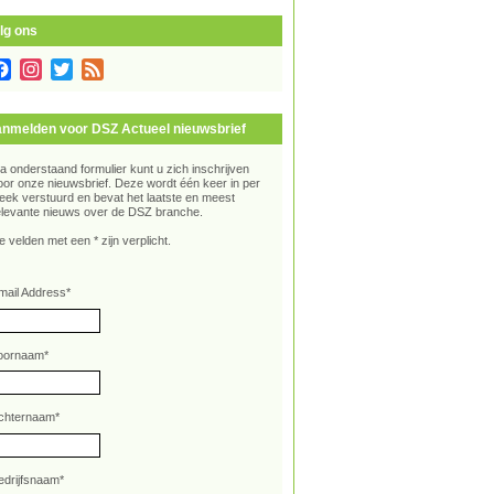
lg ons
Facebook
Instagram
Twitter
Feed
nmelden voor DSZ Actueel nieuwsbrief
ia onderstaand formulier kunt u zich inschrijven
oor onze nieuwsbrief. Deze wordt één keer in per
eek verstuurd en bevat het laatste en meest
elevante nieuws over de DSZ branche.
e velden met een * zijn verplicht.
mail Address
*
oornaam
*
chternaam
*
edrijfsnaam
*