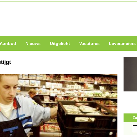
Aanbod
Nieuws
Uitgelicht
Vacatures
Leveranciers
tijgt
Zo
Zo
naa