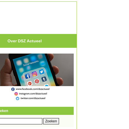
Over DSZ Actueel
eken
eken
r: