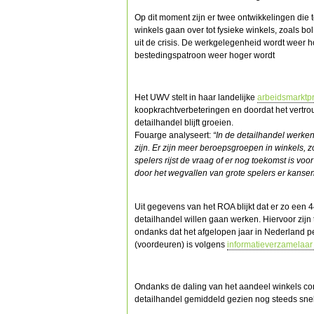
Op dit moment zijn er twee ontwikkelingen die
winkels gaan over tot fysieke winkels, zoals 
uit de crisis. De werkgelegenheid wordt weer
bestedingspatroon weer hoger wordt
Het UWV stelt in haar landelijke
arbeidsmarktp
koopkrachtverbeteringen en doordat het vertrou
detailhandel blijft groeien.
Fouarge analyseert:
“In de detailhandel werken
zijn. Er zijn meer beroepsgroepen in winkels, 
spelers rijst de vraag of er nog toekomst is v
door het wegvallen van grote spelers er kansen
Uit gegevens van het ROA blijkt dat er zo een
detailhandel willen gaan werken. Hiervoor zijn
ondanks dat het afgelopen jaar in Nederland per
(voordeuren) is volgens
informatieverzamelaar
Ondanks de daling van het aandeel winkels con
detailhandel gemiddeld gezien nog steeds sne