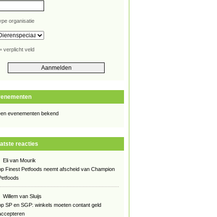
ype organisatie
= verplicht veld
venementen
en evenementen bekend
atste reacties
Eli van Mourik
op
Finest Petfoods neemt afscheid van Champion
Petfoods
Willem van Sluijs
op
SP en SGP: winkels moeten contant geld
accepteren