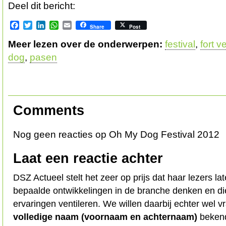
Deel dit bericht:
Facebook
Twitter
LinkedIn
WhatsApp
Email
Share
Post
Meer lezen over de onderwerpen:
festival
,
fort v
dog
,
pasen
Comments
Nog geen reacties op Oh My Dog Festival 2012
Laat een reactie achter
DSZ Actueel stelt het zeer op prijs dat haar lezers l
bepaalde ontwikkelingen in de branche denken en d
ervaringen ventileren. We willen daarbij echter wel 
volledige naam (voornaam en achternaam)
bekend