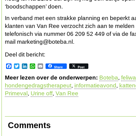
‘boodschappen’ doen.
In verband met een strakke planning en beperkt a
klanten van Van Ree verzocht zich aan te melden 
telefonisch via nummer 06 209 52 449 of via de fa
mail marketing@boteba.nl.
Deel dit bericht:
Facebook
Twitter
LinkedIn
WhatsApp
Email
Share
Post
Meer lezen over de onderwerpen:
Boteba
,
feliw
hondengedragstherapeut
,
informatieavond
,
katte
Primeval
,
Urine off
,
Van Ree
Comments