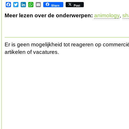
Facebook
Twitter
LinkedIn
WhatsApp
Email
Share
Post
Meer lezen over de onderwerpen:
animology
,
s
Er is geen mogelijkheid tot reageren op commerciël
artikelen of vacatures.