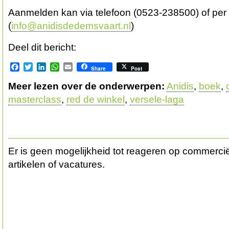
Aanmelden kan via telefoon (0523-238500) of per 
(
info@anidisdedemsvaart.nl
)
Deel dit bericht:
Facebook
Twitter
LinkedIn
WhatsApp
Email
Share
Post
Meer lezen over de onderwerpen:
Anidis
,
boek
,
masterclass
,
red de winkel
,
versele-laga
Er is geen mogelijkheid tot reageren op commerciël
artikelen of vacatures.