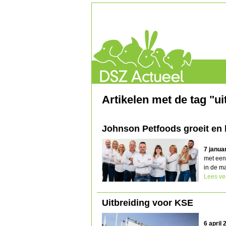
Artikelen met de tag "ui
Johnson Petfoods groeit en b
7 janua
met een 
in de m
Lees ve
Uitbreiding voor KSE
6 april 