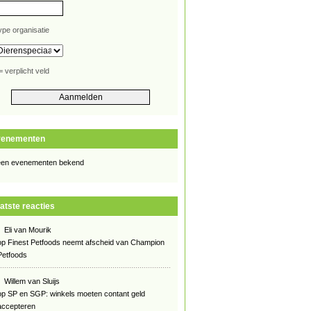
ype organisatie
= verplicht veld
venementen
en evenementen bekend
atste reacties
Eli van Mourik
op
Finest Petfoods neemt afscheid van Champion
Petfoods
Willem van Sluijs
op
SP en SGP: winkels moeten contant geld
accepteren