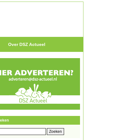
Over DSZ Actueel
eken
eken
r: