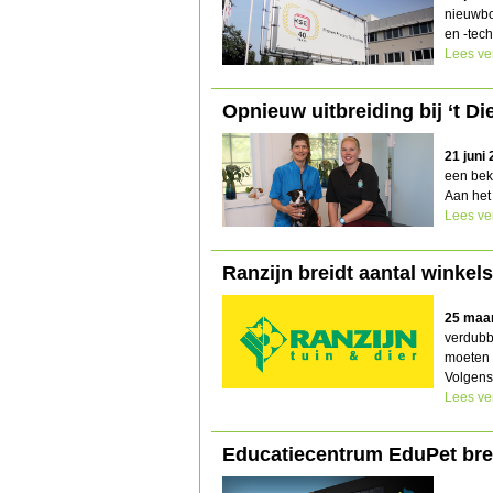
nieuwbo
en -tech
Lees ve
Opnieuw uitbreiding bij ‘t Di
21 juni
een bek
Aan het
Lees ve
Ranzijn breidt aantal winkels
25 maa
verdubb
moeten 
Volgens
Lees ve
Educatiecentrum EduPet brei