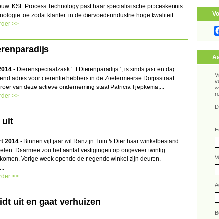
uw. KSE Process Technology past haar specialistische proceskennis
Vo
nologie toe zodat klanten in de diervoederindustrie hoge kwaliteit...
rder >>
erenparadijs
Aa
 2014
- Dierenspeciaalzaak ‘ ’t Dierenparadijs ‘, is sinds jaar en dag
V
end adres voor dierenliefhebbers in de Zoetermeerse Dorpsstraat.
v
 roer van deze actieve onderneming staat Patricia Tjepkema,...
w
r
rder >>
D
 uit
E
rt 2014
- Binnen vijf jaar wil Ranzijn Tuin & Dier haar winkelbestand
elen. Daarmee zou het aantal vestigingen op ongeveer twintig
V
komen. Vorige week opende de negende winkel zijn deuren.
...
rder >>
A
dt uit en gaat verhuizen
B