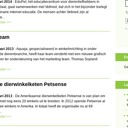
ari 2014
- EduPet, hét educatiecentrum voor dierenliefhebbers in
aal, gaat samenwerken met Vetined, dat zich in het bijzonder toelegt
inaire internet educatie. De mensen achter Vetined zijn al
T
a...
rder >>
* 
team
uari 2013
- Aquaja, gespecialiseerd in winkelinrichting in onder
de dierenbranche, heeft haar team versterkt met een nieuwe grafisch
E
er ter ondersteuning van het marketing team. Thomas Soplanit
Ge
rder >>
e dierwinkelketen Petsense
La
ari 2013
- De Amerikaanse dierwinkelketen Petsense is van plan om
 met nog eens 20 winkels uit te breiden. In 2012 opende Petsense al
e winkels in Amerika. In totaal heeft de organisatie nu al 69
..
rder >>