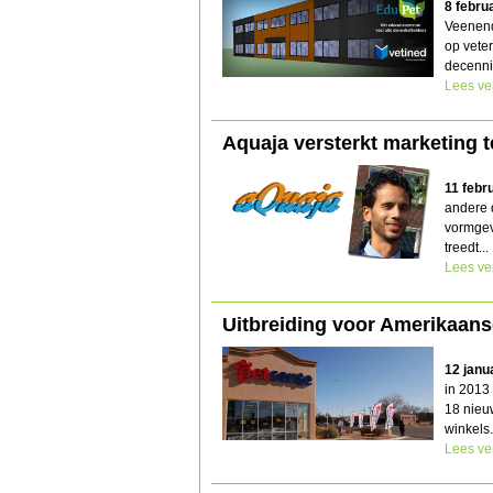
8 febru
Veenend
op veter
decenni
Lees ve
Aquaja versterkt marketing 
11 febr
andere 
vormgev
treedt...
Lees ve
Uitbreiding voor Amerikaans
12 janu
in 2013
18 nieuw
winkels.
Lees ve