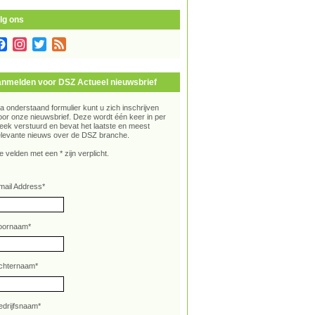
lg ons
Facebook
Instagram
Twitter
Feed
nmelden voor DSZ Actueel nieuwsbrief
ia onderstaand formulier kunt u zich inschrijven
oor onze nieuwsbrief. Deze wordt één keer in per
eek verstuurd en bevat het laatste en meest
elevante nieuws over de DSZ branche.
e velden met een * zijn verplicht.
mail Address
*
oornaam
*
chternaam
*
edrijfsnaam
*