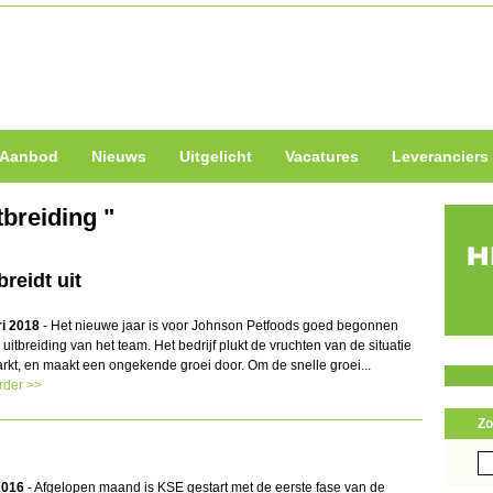
Aanbod
Nieuws
Uitgelicht
Vacatures
Leveranciers
tbreiding "
reidt uit
ri 2018
- Het nieuwe jaar is voor Johnson Petfoods goed begonnen
uitbreiding van het team. Het bedrijf plukt de vruchten van de situatie
arkt, en maakt een ongekende groei door. Om de snelle groei...
rder >>
Zo
Zo
naa
2016
- Afgelopen maand is KSE gestart met de eerste fase van de