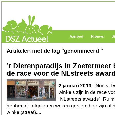
Aanbod
Nieuws
U
Artikelen met de tag "genomineerd "
’t Dierenparadijs in Zoetermeer b
de race voor de NLstreets awar
2 januari 2013
- Nog vijf 
winkels zijn in de race vo
“NLstreets awards”. Rui
hebben de afgelopen weken gestemd op zijn of h
winkel(straat)....