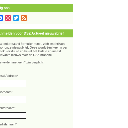
lg ons
Facebook
Instagram
Twitter
Feed
nmelden voor DSZ Actueel nieuwsbrief
ia onderstaand formulier kunt u zich inschrijven
oor onze nieuwsbrief. Deze wordt één keer in per
eek verstuurd en bevat het laatste en meest
elevante nieuws over de DSZ branche.
e velden met een * zijn verplicht.
mail Address
*
oornaam
*
chternaam
*
edrijfsnaam
*