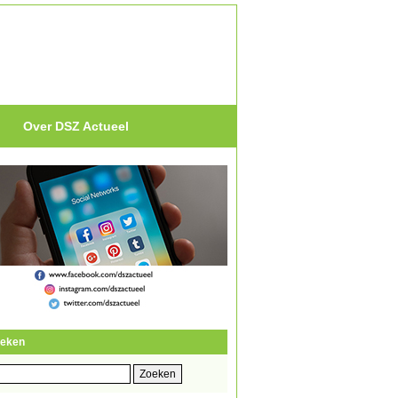
Over DSZ Actueel
eken
eken
r: