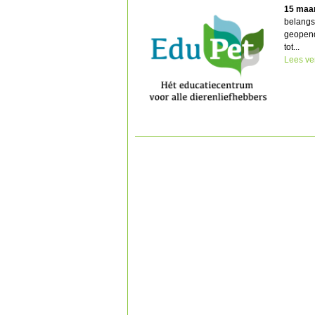
15 maa
belangs
geopend
tot...
Lees ve