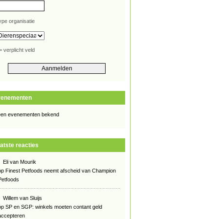
ype organisatie
= verplicht veld
venementen
en evenementen bekend
atste reacties
Eli van Mourik
op
Finest Petfoods neemt afscheid van Champion
Petfoods
Willem van Sluijs
op
SP en SGP: winkels moeten contant geld
accepteren