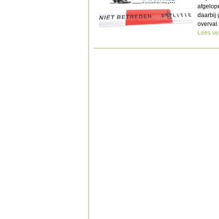
afgelop
daarbij
overval.
Lees ve