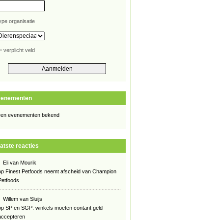
ype organisatie
= verplicht veld
venementen
en evenementen bekend
atste reacties
Eli van Mourik
op
Finest Petfoods neemt afscheid van Champion
Petfoods
Willem van Sluijs
op
SP en SGP: winkels moeten contant geld
accepteren