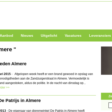
Aanbod
Nieuws
Uitgelicht
Vacatures
Leveranciers
lmere "
heden Almere
ari 2015
- Afgelopen week heeft er een brand gewoed in opslag van
enodigdheden aan de Zandzuigerstraat in Almere. Vermoedelijk is
nd aangestoken, aldus de politie. In de nacht van dinsdag op...
rder >>
Zo
e Patrijs in Almere
Zo
naa
 2013
- De eigenaar van dierenwinkel De Patrijs in Almere heeft