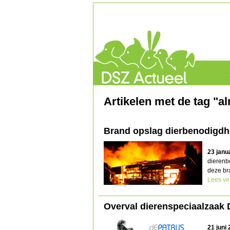
Artikelen met de tag "a
Brand opslag dierbenodigd
23 janu
dierenb
deze bra
Lees ve
Overval dierenspeciaalzaak D
21 juni