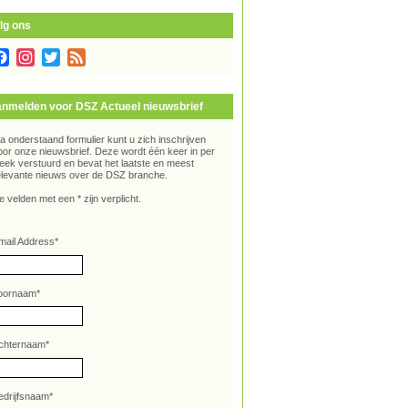
lg ons
Facebook
Instagram
Twitter
Feed
nmelden voor DSZ Actueel nieuwsbrief
ia onderstaand formulier kunt u zich inschrijven
oor onze nieuwsbrief. Deze wordt één keer in per
eek verstuurd en bevat het laatste en meest
elevante nieuws over de DSZ branche.
e velden met een * zijn verplicht.
mail Address
*
oornaam
*
chternaam
*
edrijfsnaam
*