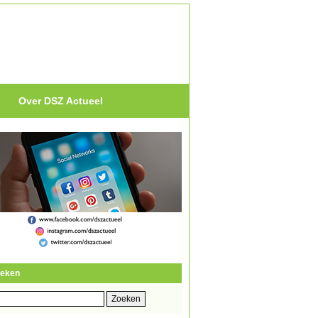
Over DSZ Actueel
eken
eken
r: