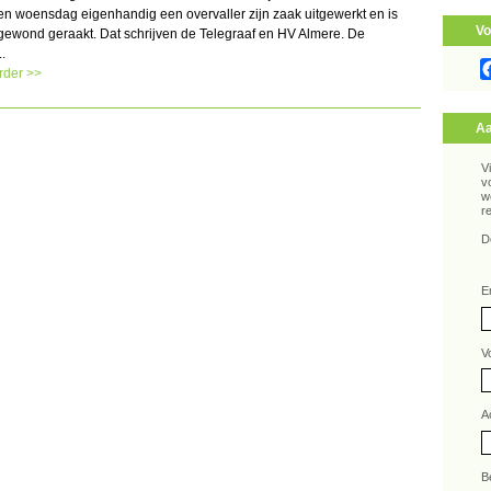
en woensdag eigenhandig een overvaller zijn zaak uitgewerkt en is
Vo
 gewond geraakt. Dat schrijven de Telegraaf en HV Almere. De
..
rder >>
Aa
V
v
w
r
D
E
V
A
B