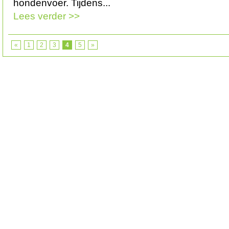
hondenvoer. Tijdens...
Lees verder >>
«
1
2
3
4
5
»